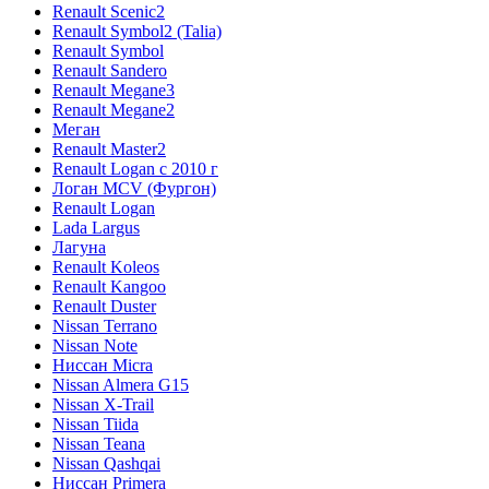
Renault Scenic2
Renault Symbol2 (Talia)
Renault Symbol
Renault Sandero
Renault Megane3
Renault Megane2
Меган
Renault Master2
Renault Logan c 2010 г
Логан МСV (Фургон)
Renault Logan
Lada Largus
Лагуна
Renault Koleos
Renault Kangoo
Renault Duster
Nissan Terrano
Nissan Note
Ниссан Micra
Nissan Almera G15
Nissan X-Trail
Nissan Tiida
Nissan Teana
Nissan Qashqai
Ниссан Primera