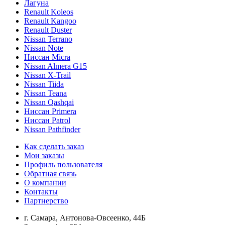
Лагуна
Renault Koleos
Renault Kangoo
Renault Duster
Nissan Terrano
Nissan Note
Ниссан Micra
Nissan Almera G15
Nissan X-Trail
Nissan Tiida
Nissan Teana
Nissan Qashqai
Ниссан Primera
Ниссан Patrol
Nissan Pathfinder
Как сделать заказ
Мои заказы
Профиль пользователя
Обратная связь
О компании
Контакты
Партнерство
г. Самара, Антонова-Овсеенко, 44Б