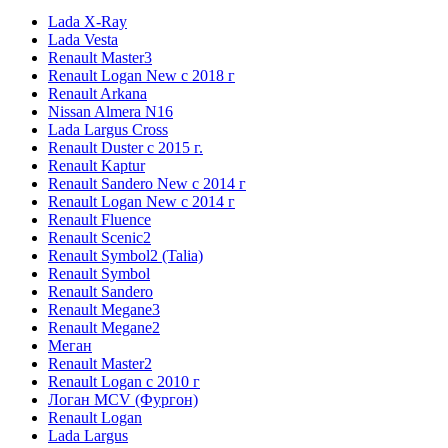
Lada X-Ray
Lada Vesta
Renault Master3
Renault Logan New с 2018 г
Renault Arkana
Nissan Almera N16
Lada Largus Cross
Renault Duster с 2015 г.
Renault Kaptur
Renault Sandero New с 2014 г
Renault Logan New с 2014 г
Renault Fluence
Renault Scenic2
Renault Symbol2 (Talia)
Renault Symbol
Renault Sandero
Renault Megane3
Renault Megane2
Меган
Renault Master2
Renault Logan c 2010 г
Логан МСV (Фургон)
Renault Logan
Lada Largus