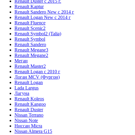
Renault Duster с 2015 г.
Renault Kaptur
Renault Sandero New с 2014 г
Renault Logan New с 2014 г
Renault Fluence
Renault Scenic2
Renault Symbol2 (Talia)
Renault Symbol
Renault Sandero
Renault Megane3
Renault Megane2
Меган
Renault Master2
Renault Logan c 2010 г
Логан МСV (Фургон)
Renault Logan
Lada Largus
Лагуна
Renault Koleos
Renault Kangoo
Renault Duster
Nissan Terrano
Nissan Note
Ниссан Micra
Nissan Almera G15