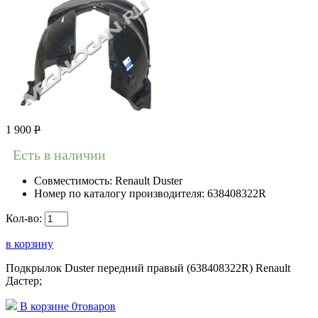
1 900
Р
Есть в наличии
Совместимость:
Renault Duster
Номер по каталогу производителя:
638408322R
Кол-во:
в корзину
Подкрылок Duster передний правый (638408322R) Renault
Дастер;
В корзине
0
товаров