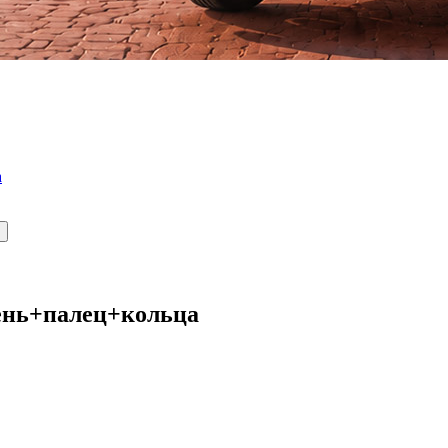
а
шень+палец+кольца