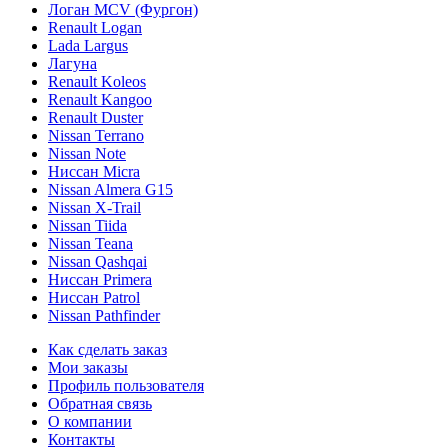
Логан МСV (Фургон)
Renault Logan
Lada Largus
Лагуна
Renault Koleos
Renault Kangoo
Renault Duster
Nissan Terrano
Nissan Note
Ниссан Micra
Nissan Almera G15
Nissan X-Trail
Nissan Tiida
Nissan Teana
Nissan Qashqai
Ниссан Primera
Ниссан Patrol
Nissan Pathfinder
Как сделать заказ
Мои заказы
Профиль пользователя
Обратная связь
О компании
Контакты