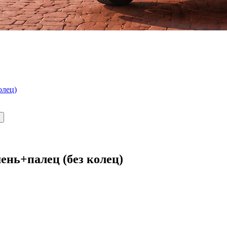
олец)
ень+палец (без колец)