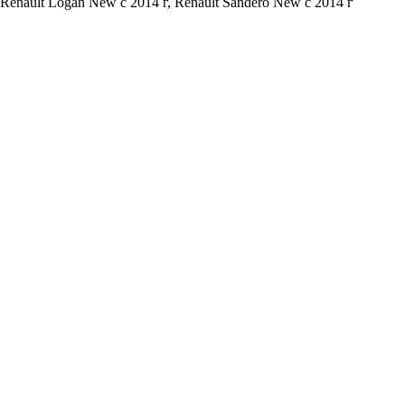
, Renault Logan New с 2014 г, Renault Sandero New с 2014 г