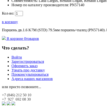
Совместимость:
Lada Largus, Renault Logan, Renault Logan 
Номер по каталогу производителя:
PN57140
Кол-во:
в корзину
Поршень дв.1.6 K7M (STD) 79.5мм поршень+палец (PN57140) Au
В корзине
0
товаров
Что сделать?
Войти
Зарегистрироваться
Оформить заказ
Узнать про доставку
Проконсультироваться
Адреса наших магазинов
или просто позвоните...
+7 (846)
212 50 10
+7 927
692 08 30