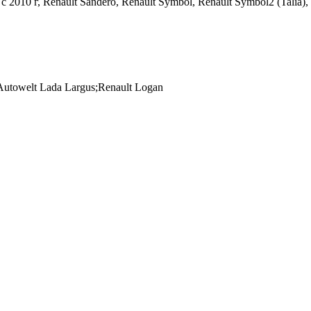
c 2010 г, Renault Sandero, Renault Symbol, Renault Symbol2 (Talia)
towelt Lada Largus;Renault Logan