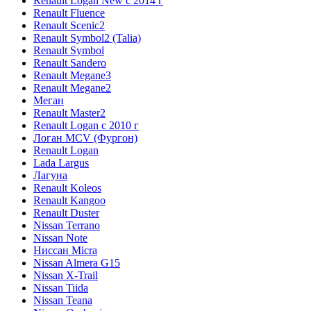
Renault Logan New с 2014 г
Renault Fluence
Renault Scenic2
Renault Symbol2 (Talia)
Renault Symbol
Renault Sandero
Renault Megane3
Renault Megane2
Меган
Renault Master2
Renault Logan c 2010 г
Логан МСV (Фургон)
Renault Logan
Lada Largus
Лагуна
Renault Koleos
Renault Kangoo
Renault Duster
Nissan Terrano
Nissan Note
Ниссан Micra
Nissan Almera G15
Nissan X-Trail
Nissan Tiida
Nissan Teana