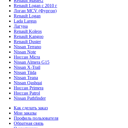
Renault Master2
Renault Logan c 2010 г
Логан МСV (Фургон)
Renault Logan
Lada Largus
Лагуна
Renault Koleos
Renault Kangoo
Renault Duster
Nissan Terrano
Nissan Note
Ниссан Micra
Nissan Almera G15
Nissan X-Trail
Nissan Tiida
Nissan Teana
Nissan Qashqai
Ниссан Primera
Ниссан Patrol
Nissan Pathfinder
Как сделать заказ
Мои заказы
Профиль пользователя
Обратная связь