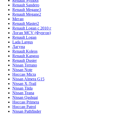
Renault Symbol
Renault Sandero
Renault Megane3
Renault Megane2
Меган
Renault Master2
Renault Logan c 2010 г
Логан МСV (Фургон)
Renault Logan
Lada Largus
Лагуна
Renault Koleos
Renault Kangoo
Renault Duster
Nissan Terrano
Nissan Note
Ниссан Micra
Nissan Almera G15
Nissan X-Trail
Nissan Tiida
Nissan Teana
Nissan Qashqai
Ниссан Primera
Ниссан Patrol
Nissan Pathfinder