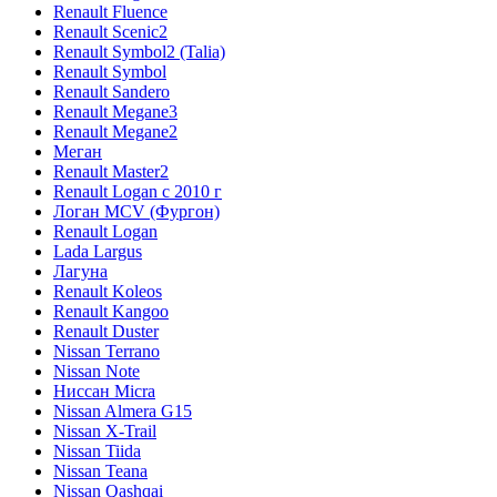
Renault Fluence
Renault Scenic2
Renault Symbol2 (Talia)
Renault Symbol
Renault Sandero
Renault Megane3
Renault Megane2
Меган
Renault Master2
Renault Logan c 2010 г
Логан МСV (Фургон)
Renault Logan
Lada Largus
Лагуна
Renault Koleos
Renault Kangoo
Renault Duster
Nissan Terrano
Nissan Note
Ниссан Micra
Nissan Almera G15
Nissan X-Trail
Nissan Tiida
Nissan Teana
Nissan Qashqai