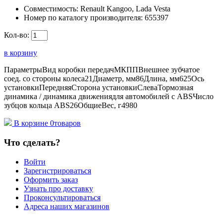
Совместимость:
Renault Kangoo, Lada Vesta
Номер по каталогу производителя:
655397
Кол-во:
в корзину
ПараметрыВид коробки передачМКППВнешнее зубчатое
соед. со стороны колеса21Диаметр, мм86Длина, мм625Ось
установкиПередняяСторона установкиСлеваТормозная
динамика / динамика движениядля автомобилей с ABSЧисло
зубцов кольца ABS26ОбщиеВес, г4980
В корзине
0
товаров
Что сделать?
Войти
Зарегистрироваться
Оформить заказ
Узнать про доставку
Проконсультироваться
Адреса наших магазинов