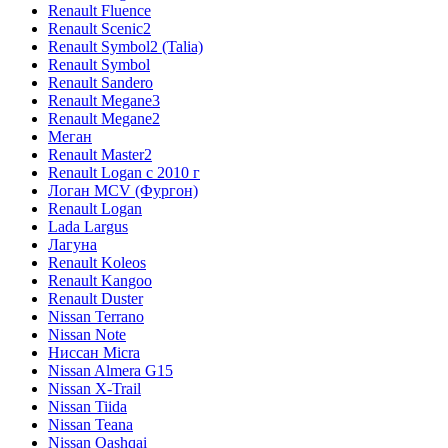
Renault Fluence
Renault Scenic2
Renault Symbol2 (Talia)
Renault Symbol
Renault Sandero
Renault Megane3
Renault Megane2
Меган
Renault Master2
Renault Logan c 2010 г
Логан МСV (Фургон)
Renault Logan
Lada Largus
Лагуна
Renault Koleos
Renault Kangoo
Renault Duster
Nissan Terrano
Nissan Note
Ниссан Micra
Nissan Almera G15
Nissan X-Trail
Nissan Tiida
Nissan Teana
Nissan Qashqai