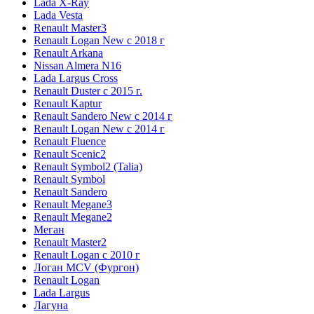
Lada X-Ray
Lada Vesta
Renault Master3
Renault Logan New с 2018 г
Renault Arkana
Nissan Almera N16
Lada Largus Cross
Renault Duster с 2015 г.
Renault Kaptur
Renault Sandero New с 2014 г
Renault Logan New с 2014 г
Renault Fluence
Renault Scenic2
Renault Symbol2 (Talia)
Renault Symbol
Renault Sandero
Renault Megane3
Renault Megane2
Меган
Renault Master2
Renault Logan c 2010 г
Логан МСV (Фургон)
Renault Logan
Lada Largus
Лагуна