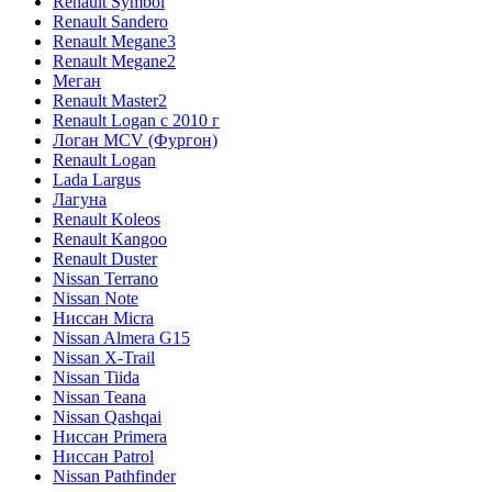
Renault Symbol
Renault Sandero
Renault Megane3
Renault Megane2
Меган
Renault Master2
Renault Logan c 2010 г
Логан МСV (Фургон)
Renault Logan
Lada Largus
Лагуна
Renault Koleos
Renault Kangoo
Renault Duster
Nissan Terrano
Nissan Note
Ниссан Micra
Nissan Almera G15
Nissan X-Trail
Nissan Tiida
Nissan Teana
Nissan Qashqai
Ниссан Primera
Ниссан Patrol
Nissan Pathfinder