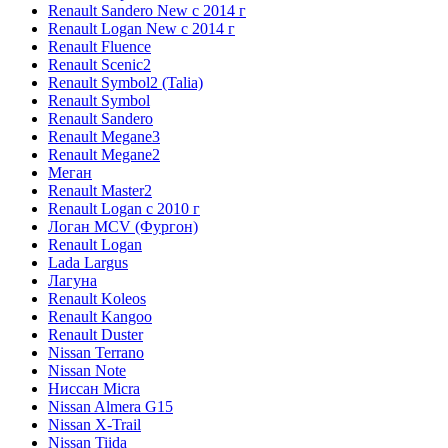
Renault Sandero New с 2014 г
Renault Logan New с 2014 г
Renault Fluence
Renault Scenic2
Renault Symbol2 (Talia)
Renault Symbol
Renault Sandero
Renault Megane3
Renault Megane2
Меган
Renault Master2
Renault Logan c 2010 г
Логан МСV (Фургон)
Renault Logan
Lada Largus
Лагуна
Renault Koleos
Renault Kangoo
Renault Duster
Nissan Terrano
Nissan Note
Ниссан Micra
Nissan Almera G15
Nissan X-Trail
Nissan Tiida