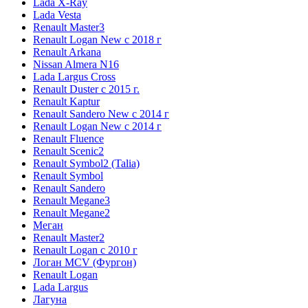
Lada X-Ray
Lada Vesta
Renault Master3
Renault Logan New с 2018 г
Renault Arkana
Nissan Almera N16
Lada Largus Cross
Renault Duster с 2015 г.
Renault Kaptur
Renault Sandero New с 2014 г
Renault Logan New с 2014 г
Renault Fluence
Renault Scenic2
Renault Symbol2 (Talia)
Renault Symbol
Renault Sandero
Renault Megane3
Renault Megane2
Меган
Renault Master2
Renault Logan c 2010 г
Логан МСV (Фургон)
Renault Logan
Lada Largus
Лагуна