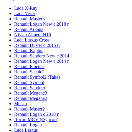
Lada X-Ray
Lada Vesta
Renault Master3
Renault Logan New с 2018 г
Renault Arkana
Nissan Almera N16
Lada Largus Cross
Renault Duster с 2015 г.
Renault Kaptur
Renault Sandero New с 2014 г
Renault Logan New с 2014 г
Renault Fluence
Renault Scenic2
Renault Symbol2 (Talia)
Renault Symbol
Renault Sandero
Renault Megane3
Renault Megane2
Меган
Renault Master2
Renault Logan c 2010 г
Логан МСV (Фургон)
Renault Logan
Lada Largus