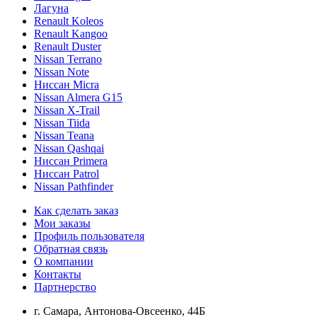
Лагуна
Renault Koleos
Renault Kangoo
Renault Duster
Nissan Terrano
Nissan Note
Ниссан Micra
Nissan Almera G15
Nissan X-Trail
Nissan Tiida
Nissan Teana
Nissan Qashqai
Ниссан Primera
Ниссан Patrol
Nissan Pathfinder
Как сделать заказ
Мои заказы
Профиль пользователя
Обратная связь
О компании
Контакты
Партнерство
г. Самара, Антонова-Овсеенко, 44Б