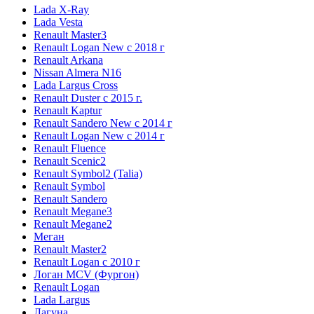
Lada X-Ray
Lada Vesta
Renault Master3
Renault Logan New с 2018 г
Renault Arkana
Nissan Almera N16
Lada Largus Cross
Renault Duster с 2015 г.
Renault Kaptur
Renault Sandero New с 2014 г
Renault Logan New с 2014 г
Renault Fluence
Renault Scenic2
Renault Symbol2 (Talia)
Renault Symbol
Renault Sandero
Renault Megane3
Renault Megane2
Меган
Renault Master2
Renault Logan c 2010 г
Логан МСV (Фургон)
Renault Logan
Lada Largus
Лагуна