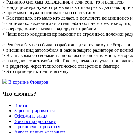
> Радиатор системы охлаждения, а если есть, то и радиат
> кондиционера нужно промывать хотя бы раз в два года
> промывать нужно основательно со снятием.
> Как правило, это мало кто делает, в результате кондици
> система охлаждения двигателя работают не эффективно,
> очередь, может вызвать ряд других проблем.
> Чаще всего кондиционер выходит из строя из-за поломк
> Решётка бампера была разработана для тех, кому не без
> внешний вид автомобиля и важна защита радиатора от ка
> Вы знакомы со сколами на лобовом стекле от камней, к
> из-под колес автомобилей. Так вот, немало случаев поп
> в радиатор, через технологическое отверстие в бампере
> Это приводит к течи и выходу
В корзине
0
товаров
Что сделать?
Войти
Зарегистрироваться
Оформить заказ
Узнать про доставку
Проконсультироваться
Адреса наших магазинов