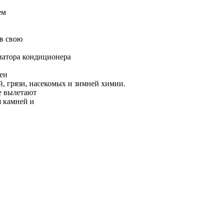
ор
, причем
онер и
 что, в свою
и радиатора кондиционера
различен
мней, грязи, насекомых и зимней химии.
оторые вылетают
адания камней и
.