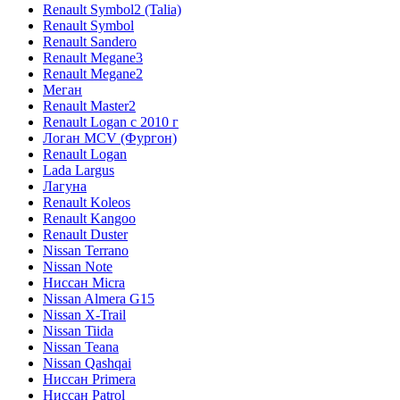
Renault Symbol2 (Talia)
Renault Symbol
Renault Sandero
Renault Megane3
Renault Megane2
Меган
Renault Master2
Renault Logan c 2010 г
Логан МСV (Фургон)
Renault Logan
Lada Largus
Лагуна
Renault Koleos
Renault Kangoo
Renault Duster
Nissan Terrano
Nissan Note
Ниссан Micra
Nissan Almera G15
Nissan X-Trail
Nissan Tiida
Nissan Teana
Nissan Qashqai
Ниссан Primera
Ниссан Patrol