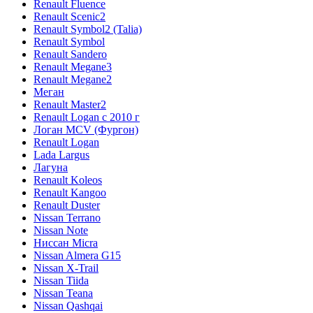
Renault Fluence
Renault Scenic2
Renault Symbol2 (Talia)
Renault Symbol
Renault Sandero
Renault Megane3
Renault Megane2
Меган
Renault Master2
Renault Logan c 2010 г
Логан МСV (Фургон)
Renault Logan
Lada Largus
Лагуна
Renault Koleos
Renault Kangoo
Renault Duster
Nissan Terrano
Nissan Note
Ниссан Micra
Nissan Almera G15
Nissan X-Trail
Nissan Tiida
Nissan Teana
Nissan Qashqai