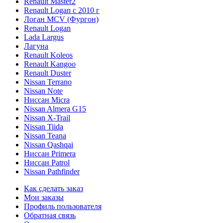
Renault Master2
Renault Logan c 2010 г
Логан МСV (Фургон)
Renault Logan
Lada Largus
Лагуна
Renault Koleos
Renault Kangoo
Renault Duster
Nissan Terrano
Nissan Note
Ниссан Micra
Nissan Almera G15
Nissan X-Trail
Nissan Tiida
Nissan Teana
Nissan Qashqai
Ниссан Primera
Ниссан Patrol
Nissan Pathfinder
Как сделать заказ
Мои заказы
Профиль пользователя
Обратная связь