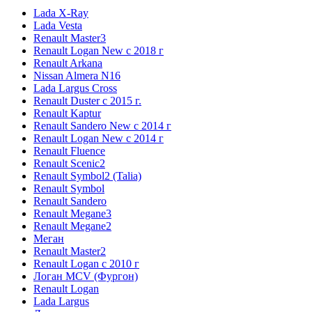
Lada X-Ray
Lada Vesta
Renault Master3
Renault Logan New с 2018 г
Renault Arkana
Nissan Almera N16
Lada Largus Cross
Renault Duster с 2015 г.
Renault Kaptur
Renault Sandero New с 2014 г
Renault Logan New с 2014 г
Renault Fluence
Renault Scenic2
Renault Symbol2 (Talia)
Renault Symbol
Renault Sandero
Renault Megane3
Renault Megane2
Меган
Renault Master2
Renault Logan c 2010 г
Логан МСV (Фургон)
Renault Logan
Lada Largus