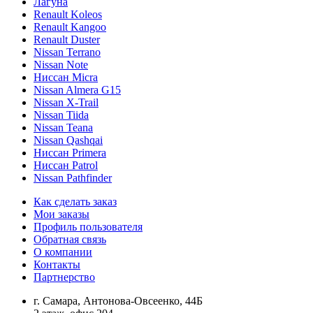
Лагуна
Renault Koleos
Renault Kangoo
Renault Duster
Nissan Terrano
Nissan Note
Ниссан Micra
Nissan Almera G15
Nissan X-Trail
Nissan Tiida
Nissan Teana
Nissan Qashqai
Ниссан Primera
Ниссан Patrol
Nissan Pathfinder
Как сделать заказ
Мои заказы
Профиль пользователя
Обратная связь
О компании
Контакты
Партнерство
г. Самара, Антонова-Овсеенко, 44Б