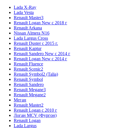
Lada X-Ray
Lada Vesta
Renault Master3
Renault Logan New с 2018 г
Renault Arkana
Nissan Almera N16
Lada Largus Cross
Renault Duster с 2015 г.
Renault Kaptur
Renault Sandero New с 2014 г
Renault Logan New с 2014 г
Renault Fluence
Renault Scenic2
Renault Symbol2 (Talia)
Renault Symbol
Renault Sandero
Renault Megane3
Renault Megane2
Меган
Renault Master2
Renault Logan c 2010 г
Логан МСV (Фургон)
Renault Logan
Lada Largus