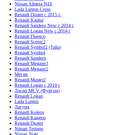
Nissan Almera N16
Lada Largus Cross
Renault Duster с 2015 г.
Renault Kaptur
Renault Sandero New с 2014 г
Renault Logan New с 2014 г
Renault Fluence
Renault Scenic2
Renault Symbol2 (Talia)
Renault Symbol
Renault Sandero
Renault Megane3
Renault Megane2
Меган
Renault Master2
Renault Logan c 2010 г
Логан МСV (Фургон)
Renault Logan
Lada Largus
Лагуна
Renault Koleos
Renault Kangoo
Renault Duster
Nissan Terrano
Nissan Note