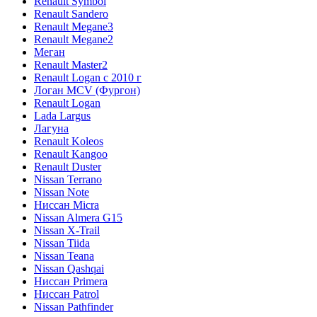
Renault Symbol
Renault Sandero
Renault Megane3
Renault Megane2
Меган
Renault Master2
Renault Logan c 2010 г
Логан МСV (Фургон)
Renault Logan
Lada Largus
Лагуна
Renault Koleos
Renault Kangoo
Renault Duster
Nissan Terrano
Nissan Note
Ниссан Micra
Nissan Almera G15
Nissan X-Trail
Nissan Tiida
Nissan Teana
Nissan Qashqai
Ниссан Primera
Ниссан Patrol
Nissan Pathfinder