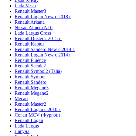
Lada X-Ray
Lada Vesta
Renault Master3
Renault Logan New с 2018 г
Renault Arkana
Nissan Almera N16
Lada Largus Cross
Renault Duster с 2015 г.
Renault Kaptur
Renault Sandero New с 2014 г
Renault Logan New с 2014 г
Renault Fluence
Renault Scenic2
Renault Symbol2 (Talia)
Renault Symbol
Renault Sandero
Renault Megane3
Renault Megane2
Меган
Renault Master2
Renault Logan c 2010 г
Логан МСV (Фургон)
Renault Logan
Lada Largus
Лагуна