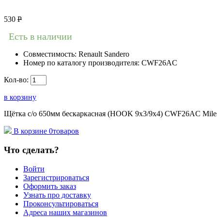
530
Р
Есть в наличии
Совместимость:
Renault Sandero
Номер по каталогу производителя:
CWF26AC
Кол-во:
в корзину
Щётка с/о 650мм бескаркасная (HOOK 9x3/9x4) CWF26AC Miles 
В корзине
0
товаров
Что сделать?
Войти
Зарегистрироваться
Оформить заказ
Узнать про доставку
Проконсультироваться
Адреса наших магазинов