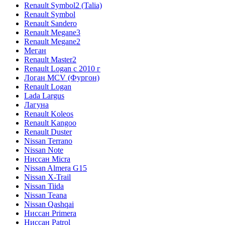
Renault Symbol2 (Talia)
Renault Symbol
Renault Sandero
Renault Megane3
Renault Megane2
Меган
Renault Master2
Renault Logan c 2010 г
Логан МСV (Фургон)
Renault Logan
Lada Largus
Лагуна
Renault Koleos
Renault Kangoo
Renault Duster
Nissan Terrano
Nissan Note
Ниссан Micra
Nissan Almera G15
Nissan X-Trail
Nissan Tiida
Nissan Teana
Nissan Qashqai
Ниссан Primera
Ниссан Patrol