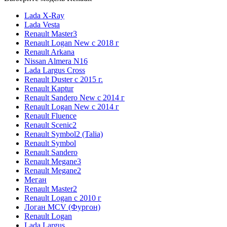
Lada X-Ray
Lada Vesta
Renault Master3
Renault Logan New с 2018 г
Renault Arkana
Nissan Almera N16
Lada Largus Cross
Renault Duster с 2015 г.
Renault Kaptur
Renault Sandero New с 2014 г
Renault Logan New с 2014 г
Renault Fluence
Renault Scenic2
Renault Symbol2 (Talia)
Renault Symbol
Renault Sandero
Renault Megane3
Renault Megane2
Меган
Renault Master2
Renault Logan c 2010 г
Логан МСV (Фургон)
Renault Logan
Lada Largus