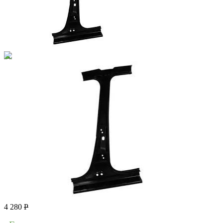
4 280
Р