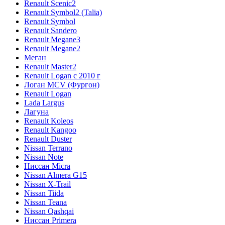
Renault Scenic2
Renault Symbol2 (Talia)
Renault Symbol
Renault Sandero
Renault Megane3
Renault Megane2
Меган
Renault Master2
Renault Logan c 2010 г
Логан МСV (Фургон)
Renault Logan
Lada Largus
Лагуна
Renault Koleos
Renault Kangoo
Renault Duster
Nissan Terrano
Nissan Note
Ниссан Micra
Nissan Almera G15
Nissan X-Trail
Nissan Tiida
Nissan Teana
Nissan Qashqai
Ниссан Primera