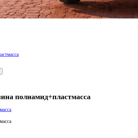
астмасса
нзина полиамид+пластмасса