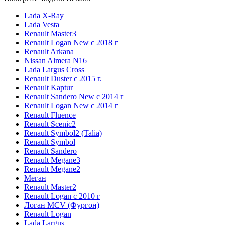
Lada X-Ray
Lada Vesta
Renault Master3
Renault Logan New с 2018 г
Renault Arkana
Nissan Almera N16
Lada Largus Cross
Renault Duster с 2015 г.
Renault Kaptur
Renault Sandero New с 2014 г
Renault Logan New с 2014 г
Renault Fluence
Renault Scenic2
Renault Symbol2 (Talia)
Renault Symbol
Renault Sandero
Renault Megane3
Renault Megane2
Меган
Renault Master2
Renault Logan c 2010 г
Логан МСV (Фургон)
Renault Logan
Lada Largus