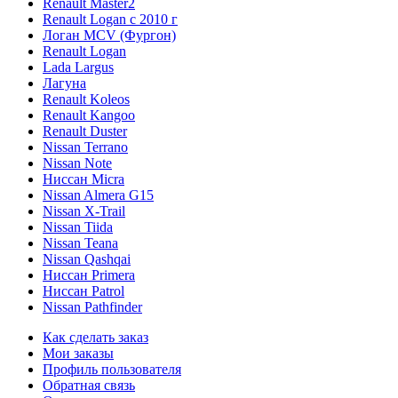
Renault Master2
Renault Logan c 2010 г
Логан МСV (Фургон)
Renault Logan
Lada Largus
Лагуна
Renault Koleos
Renault Kangoo
Renault Duster
Nissan Terrano
Nissan Note
Ниссан Micra
Nissan Almera G15
Nissan X-Trail
Nissan Tiida
Nissan Teana
Nissan Qashqai
Ниссан Primera
Ниссан Patrol
Nissan Pathfinder
Как сделать заказ
Мои заказы
Профиль пользователя
Обратная связь