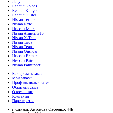
Лагуна
Renault Koleos
Renault Kangoo
Renault Duster
Nissan Terrano
Nissan Note
Ниссан Micra
Nissan Almera G15
Nissan X-Trail
Nissan Tiida
Nissan Teana
Nissan Qashqai
Ниссан Primera
Ниссан Patrol
Nissan Pathfinder
Как сделать заказ
Мои заказы
Профиль пользователя
Обратная связь
О компании
Контакты
Партнерство
г. Самара, Антонова-Овсеенко, 44Б