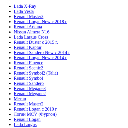
Lada X-Ray
Lada Vesta
Renault Master3
Renault Logan New с 2018 г
Renault Arkana
Nissan Almera N16
Lada Largus Cross
Renault Duster с 2015 г.
Renault Kaptur
Renault Sandero New с 2014 г
Renault Logan New с 2014 г
Renault Fluence
Renault Scenic2
Renault Symbol2 (Talia)
Renault Symbol
Renault Sandero
Renault Megane3
Renault Megane2
Меган
Renault Master2
Renault Logan c 2010 г
Логан МСV (Фургон)
Renault Logan
Lada Largus