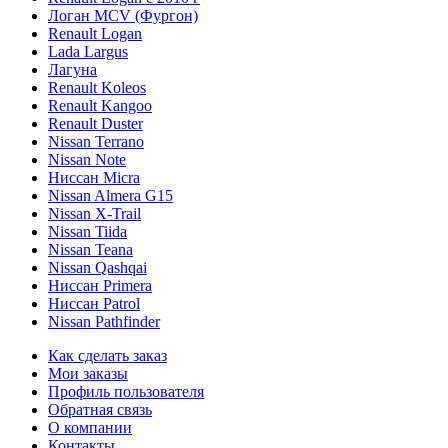
Логан МСV (Фургон)
Renault Logan
Lada Largus
Лагуна
Renault Koleos
Renault Kangoo
Renault Duster
Nissan Terrano
Nissan Note
Ниссан Micra
Nissan Almera G15
Nissan X-Trail
Nissan Tiida
Nissan Teana
Nissan Qashqai
Ниссан Primera
Ниссан Patrol
Nissan Pathfinder
Как сделать заказ
Мои заказы
Профиль пользователя
Обратная связь
О компании
Контакты