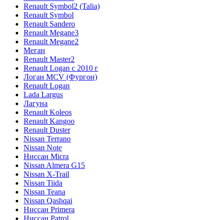
Renault Symbol2 (Talia)
Renault Symbol
Renault Sandero
Renault Megane3
Renault Megane2
Меган
Renault Master2
Renault Logan c 2010 г
Логан МСV (Фургон)
Renault Logan
Lada Largus
Лагуна
Renault Koleos
Renault Kangoo
Renault Duster
Nissan Terrano
Nissan Note
Ниссан Micra
Nissan Almera G15
Nissan X-Trail
Nissan Tiida
Nissan Teana
Nissan Qashqai
Ниссан Primera
Ниссан Patrol