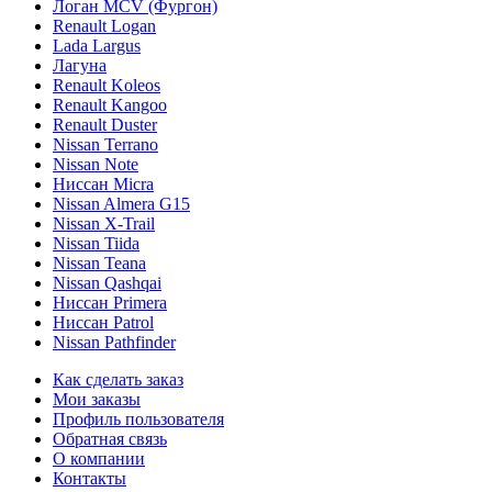
Логан МСV (Фургон)
Renault Logan
Lada Largus
Лагуна
Renault Koleos
Renault Kangoo
Renault Duster
Nissan Terrano
Nissan Note
Ниссан Micra
Nissan Almera G15
Nissan X-Trail
Nissan Tiida
Nissan Teana
Nissan Qashqai
Ниссан Primera
Ниссан Patrol
Nissan Pathfinder
Как сделать заказ
Мои заказы
Профиль пользователя
Обратная связь
О компании
Контакты