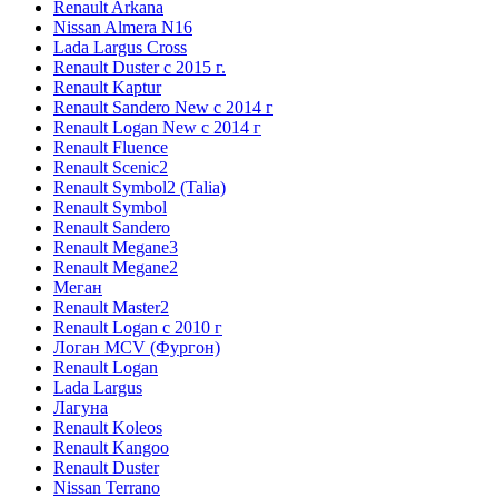
Renault Arkana
Nissan Almera N16
Lada Largus Cross
Renault Duster с 2015 г.
Renault Kaptur
Renault Sandero New с 2014 г
Renault Logan New с 2014 г
Renault Fluence
Renault Scenic2
Renault Symbol2 (Talia)
Renault Symbol
Renault Sandero
Renault Megane3
Renault Megane2
Меган
Renault Master2
Renault Logan c 2010 г
Логан МСV (Фургон)
Renault Logan
Lada Largus
Лагуна
Renault Koleos
Renault Kangoo
Renault Duster
Nissan Terrano