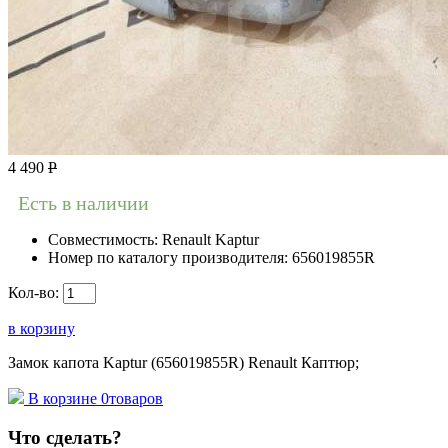
4 490
Р
Есть в наличии
Совместимость:
Renault Kaptur
Номер по каталогу производителя:
656019855R
Кол-во:
в корзину
Замок капота Kaptur (656019855R) Renault Каптюр;
В корзине
0
товаров
Что сделать?