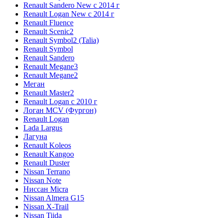
Renault Sandero New с 2014 г
Renault Logan New с 2014 г
Renault Fluence
Renault Scenic2
Renault Symbol2 (Talia)
Renault Symbol
Renault Sandero
Renault Megane3
Renault Megane2
Меган
Renault Master2
Renault Logan c 2010 г
Логан МСV (Фургон)
Renault Logan
Lada Largus
Лагуна
Renault Koleos
Renault Kangoo
Renault Duster
Nissan Terrano
Nissan Note
Ниссан Micra
Nissan Almera G15
Nissan X-Trail
Nissan Tiida