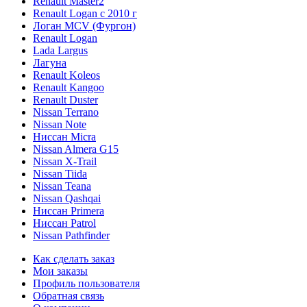
Renault Master2
Renault Logan c 2010 г
Логан МСV (Фургон)
Renault Logan
Lada Largus
Лагуна
Renault Koleos
Renault Kangoo
Renault Duster
Nissan Terrano
Nissan Note
Ниссан Micra
Nissan Almera G15
Nissan X-Trail
Nissan Tiida
Nissan Teana
Nissan Qashqai
Ниссан Primera
Ниссан Patrol
Nissan Pathfinder
Как сделать заказ
Мои заказы
Профиль пользователя
Обратная связь