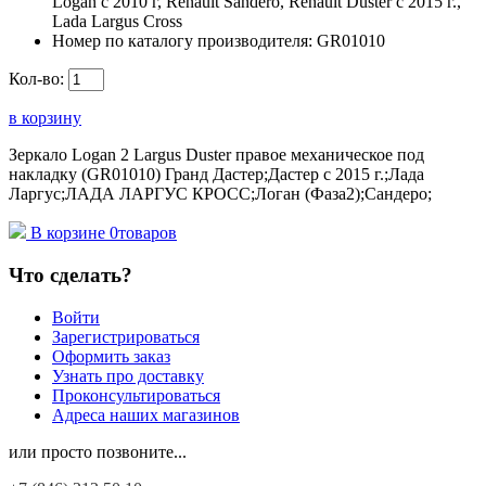
Logan c 2010 г, Renault Sandero, Renault Duster с 2015 г.,
Lada Largus Cross
Номер по каталогу производителя:
GR01010
Кол-во:
в корзину
Зеркало Logan 2 Largus Duster правое механическое под
накладку (GR01010) Гранд Дастер;Дастер с 2015 г.;Лада
Ларгус;ЛАДА ЛАРГУС КРОСС;Логан (Фаза2);Сандеро;
В корзине
0
товаров
Что сделать?
Войти
Зарегистрироваться
Оформить заказ
Узнать про доставку
Проконсультироваться
Адреса наших магазинов
или просто позвоните...