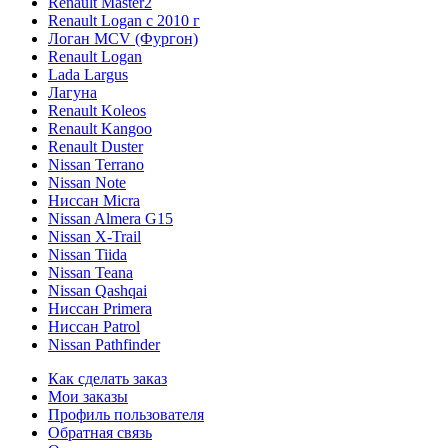
Renault Master2
Renault Logan c 2010 г
Логан МСV (Фургон)
Renault Logan
Lada Largus
Лагуна
Renault Koleos
Renault Kangoo
Renault Duster
Nissan Terrano
Nissan Note
Ниссан Micra
Nissan Almera G15
Nissan X-Trail
Nissan Tiida
Nissan Teana
Nissan Qashqai
Ниссан Primera
Ниссан Patrol
Nissan Pathfinder
Как сделать заказ
Мои заказы
Профиль пользователя
Обратная связь