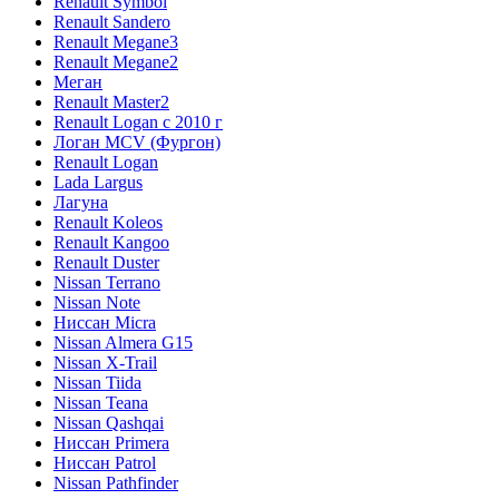
Renault Symbol
Renault Sandero
Renault Megane3
Renault Megane2
Меган
Renault Master2
Renault Logan c 2010 г
Логан МСV (Фургон)
Renault Logan
Lada Largus
Лагуна
Renault Koleos
Renault Kangoo
Renault Duster
Nissan Terrano
Nissan Note
Ниссан Micra
Nissan Almera G15
Nissan X-Trail
Nissan Tiida
Nissan Teana
Nissan Qashqai
Ниссан Primera
Ниссан Patrol
Nissan Pathfinder