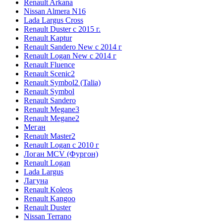
Renault Arkana
Nissan Almera N16
Lada Largus Cross
Renault Duster с 2015 г.
Renault Kaptur
Renault Sandero New с 2014 г
Renault Logan New с 2014 г
Renault Fluence
Renault Scenic2
Renault Symbol2 (Talia)
Renault Symbol
Renault Sandero
Renault Megane3
Renault Megane2
Меган
Renault Master2
Renault Logan c 2010 г
Логан МСV (Фургон)
Renault Logan
Lada Largus
Лагуна
Renault Koleos
Renault Kangoo
Renault Duster
Nissan Terrano