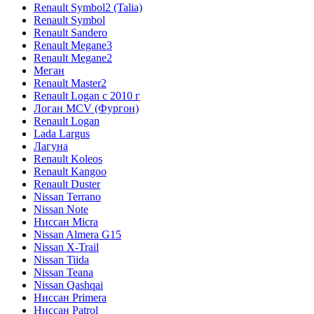
Renault Symbol2 (Talia)
Renault Symbol
Renault Sandero
Renault Megane3
Renault Megane2
Меган
Renault Master2
Renault Logan c 2010 г
Логан МСV (Фургон)
Renault Logan
Lada Largus
Лагуна
Renault Koleos
Renault Kangoo
Renault Duster
Nissan Terrano
Nissan Note
Ниссан Micra
Nissan Almera G15
Nissan X-Trail
Nissan Tiida
Nissan Teana
Nissan Qashqai
Ниссан Primera
Ниссан Patrol