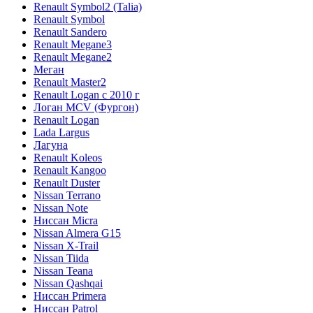
Renault Symbol2 (Talia)
Renault Symbol
Renault Sandero
Renault Megane3
Renault Megane2
Меган
Renault Master2
Renault Logan c 2010 г
Логан МСV (Фургон)
Renault Logan
Lada Largus
Лагуна
Renault Koleos
Renault Kangoo
Renault Duster
Nissan Terrano
Nissan Note
Ниссан Micra
Nissan Almera G15
Nissan X-Trail
Nissan Tiida
Nissan Teana
Nissan Qashqai
Ниссан Primera
Ниссан Patrol