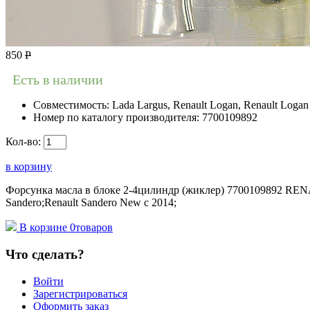
850
Р
Есть в наличии
Совместимость:
Lada Largus, Renault Logan, Renault Logan 
Номер по каталогу производителя:
7700109892
Кол-во:
в корзину
Форсунка масла в блоке 2-4цилиндр (жиклер) 7700109892 RENAULT
Sandero;Renault Sandero New с 2014;
В корзине
0
товаров
Что сделать?
Войти
Зарегистрироваться
Оформить заказ