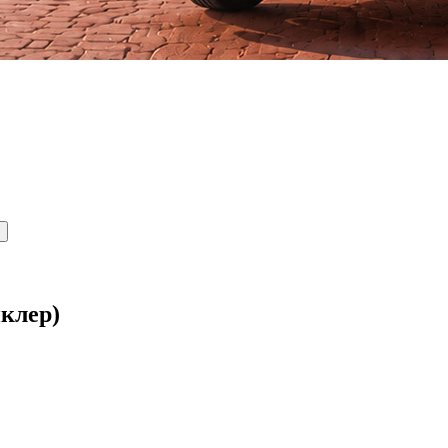
иклер)