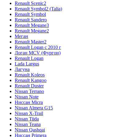
Renault Scenic2
Renault Symbol2 (Talia)
Renault Symbol
Renault Sandero
Renault Megane3
Renault Megane2
Меган
Renault Master2
Renault Logan c 2010 г
Логан МСV (Фургон)
Renault Logan
Lada Largus
Лагуна
Renault Koleos
Renault Kangoo
Renault Duster
Nissan Terrano
Nissan Note
Ниссан Micra
Nissan Almera G15
Nissan X-Trail
Nissan Tiida
Nissan Teana
Nissan Qashqai
Ниссан Primera